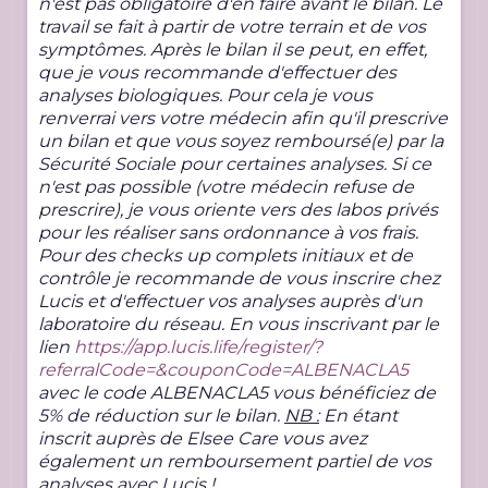
n'est pas obligatoire d'en faire avant le bilan. Le
travail se fait à partir de votre terrain et de vos
symptômes. Après le bilan il se peut, en effet,
que je vous recommande d'effectuer des
analyses biologiques. Pour cela je vous
renverrai vers votre médecin afin qu'il prescrive
un bilan et que vous soyez remboursé(e) par la
Sécurité Sociale pour certaines analyses. Si ce
n'est pas possible (votre médecin refuse de
prescrire), je vous oriente vers des labos privés
pour les réaliser sans ordonnance à vos frais.
Pour des checks up complets initiaux et de
contrôle je recommande de vous inscrire chez
Lucis et d'effectuer vos analyses auprès d'un
laboratoire du réseau. En vous inscrivant par le
lien
https://app.lucis.life/register/?
referralCode=&couponCode=ALBENACLA5
avec le code ALBENACLA5 vous bénéficiez de
5% de réduction sur le bilan.
NB :
En étant
inscrit auprès de Elsee Care vous avez
également un remboursement partiel de vos
analyses avec Lucis !